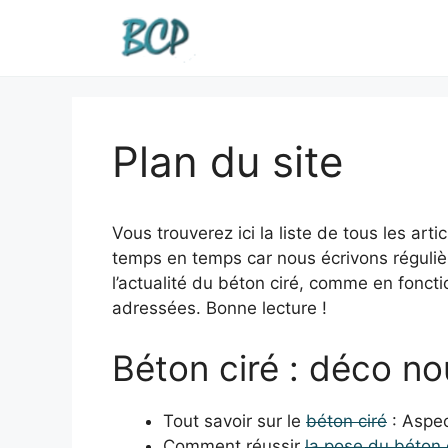
Aller
au
contenu
Plan du site
Vous trouverez ici la liste de tous les arti
temps en temps car nous écrivons réguliè
l’actualité du béton ciré, comme en fonct
adressées. Bonne lecture !
Béton ciré : déco no
Tout savoir sur le
béton ciré
: Aspec
Comment réussir
la pose du béton 