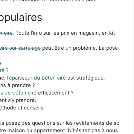
opulaires
n ciré
. Toute l’info sur les prix en magasin, en kit
ciré sur carrelage
peut être un problème. La pose
s
ré
?
, l’
épaisseur du béton ciré
est stratégique.
ons à prendre ?
s de béton ciré
efficacement ?
t s’y prendre.
éthode et conseils.
ous posez des questions sur les revêtements de sol
tre maison ou appartement. N’hésitez pas à nous