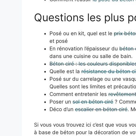
Questions les plus p
Posé ou en kit, quel est le
prix béto
et posé
En rénovation l’épaisseur du
béton 
dans une cuisine ou salle de bain.
Béton ciré : les couleurs disponible
Quelle est la
résistance du béton ci
Posé sur du carrelage ou une vasque
Quelles sont les limites et précauti
Comment entretenir les
revêtement
Poser un
sol en béton ciré
? Commen
Déco d’un
escalier en béton ciré
. M
Si vous vous trouvez ici c’est que vous v
à base de béton pour la décoration de vo