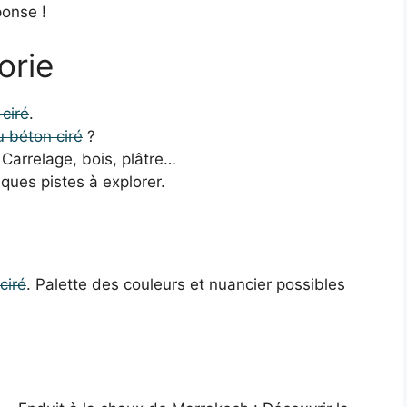
ponse !
orie
 ciré
.
u béton ciré
?
Carrelage, bois, plâtre…
lques pistes à explorer.
ciré
. Palette des couleurs et nuancier possibles