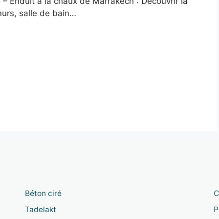
 – Enduit à la chaux de Marrakech : Découvrir la
urs, salle de bain…
Béton ciré
C
Tadelakt
P